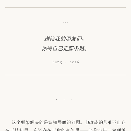
· · ·
送给我的朋友们。
你得自己走那条路。
liang · 2026
· · ·
这个框架解决的是认知层面的问题。但改装的苦难不止存
在于认知里。它还存在于你的身体里——当你坐进一台硬派