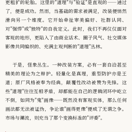
更粗犷的轮胎。这里的"道理"与"验证"是直观的——通过
了，便是成功。然而，当基础的需求被满足，改装便悄然
滑向另一个维度。它开始牵扯审美偏好、社群认同、
对"强悍"或"独特"的自我定义。此时，我们不再仅仅面对
客观的地形，更陷入了由商业话术、圈子风气、社交媒体
影像共同编织的、充满主观判断的"道理"丛林。
于是，怪象丛生。一种改装方案，必有一套自洽甚至
精美的理论为之辩护。轻量化是真理，重型防护亦是王
道；原厂风格被奉为经典，颠覆性改动被赞为先锋。这
些"道理"往往互相矛盾，却都能在自己的逻辑闭环中屹立
不倒，如同为"鬼"画像——既然没有客观实体，那么任何
画法都无法被证伪，争论谁"画得更像"便成了无谓之争。
市场与潮流，则充当了那个变换标准的"评委"。