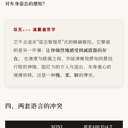
对车身姿态的感知？
坦克400 减震器哲学
它不会追求"姿态管理员"式的精确管控。它要做
的是另一件事：
让你强烈地感受到减震器的存
在。
在速度与路面之间，你能清晰地感知到悬挂
行程的伸缩、阻尼力的介入与退出、车身重心的
缓慢转移。这是一种
慢、柔、韧
的博弈。
四、两套语言的冲突
MINI
坦克400 Hi4-T