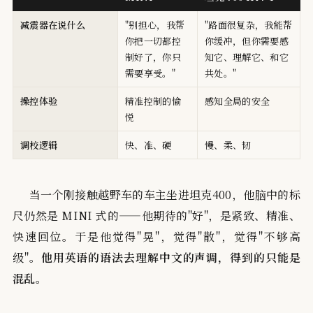
减震器在说什么
"别担心，我帮
"路面很复杂，我能帮
你把一切都控
你缓冲，但你需要感
制好了，你只
知它、理解它、和它
需要享受。"
共处。"
操控体验
精准控制的愉
感知全局的安全
悦
调校逻辑
快、准、硬
慢、柔、韧
当一个刚接触越野车的车主坐进坦克400，他脑中的标
尺仍然是 MINI 式的——他期待的"好"，是紧致、精准、
快速回位。于是他觉得"晃"，觉得"散"，觉得"不够高
级"。
他用英语的语法去理解中文的声调，得到的只能是
混乱。