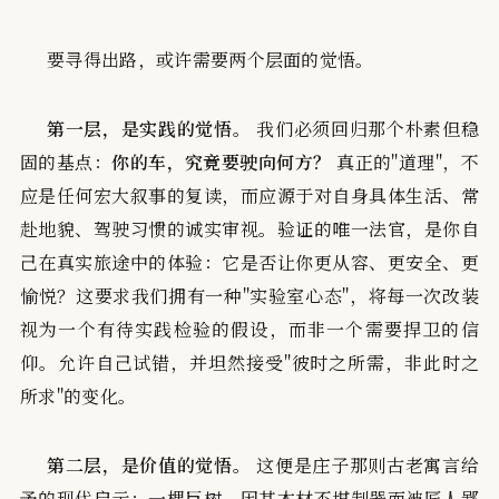
要寻得出路，或许需要两个层面的觉悟。
第一层，是实践的觉悟。
我们必须回归那个朴素但稳
固的基点：
你的车，究竟要驶向何方？
真正的"道理"，不
应是任何宏大叙事的复读，而应源于对自身具体生活、常
赴地貌、驾驶习惯的诚实审视。验证的唯一法官，是你自
己在真实旅途中的体验：它是否让你更从容、更安全、更
愉悦？这要求我们拥有一种"实验室心态"，将每一次改装
视为一个有待实践检验的假设，而非一个需要捍卫的信
仰。允许自己试错，并坦然接受"彼时之所需，非此时之
所求"的变化。
第二层，是价值的觉悟。
这便是庄子那则古老寓言给
予的现代启示：一棵巨树，因其木材不堪制器而被匠人鄙