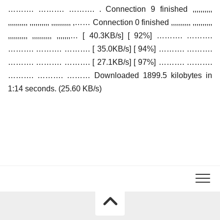
………. ………. ………. . Connection 9 finished ,,,,,,,,,,
,,,,,,,,,, ,,,,,,,,,, ,,,,,,,,,, ,…… Connection 0 finished ,,,,,,,,,, ,,,,,,,,,,
,,,,,,,,,, ,,,,,,,,,, ,,,,,,,… [ 40.3KB/s] [ 92%] ………. ……….
………. ………. ………. [ 35.0KB/s] [ 94%] ………. ……….
………. ………. ………. [ 27.1KB/s] [ 97%] ………. ……….
………. ………. ……… Downloaded 1899.5 kilobytes in
1:14 seconds. (25.60 KB/s)