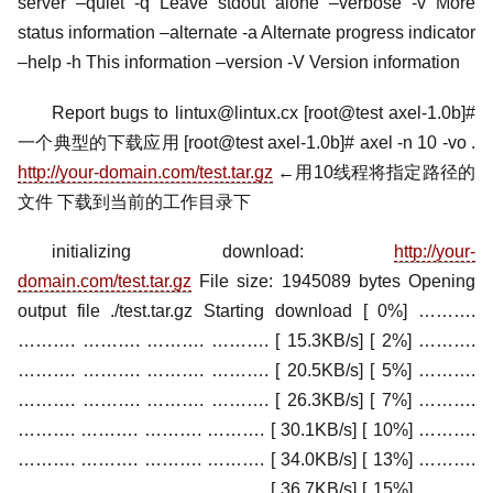
server –quiet -q Leave stdout alone –verbose -v More
status information –alternate -a Alternate progress indicator
–help -h This information –version -V Version information
Report bugs to lintux@lintux.cx [root@test axel-1.0b]#
一个典型的下载应用 [root@test axel-1.0b]# axel -n 10 -vo .
http://your-domain.com/test.tar.gz
←用10线程将指定路径的
文件 下载到当前的工作目录下
initializing download:
http://your-
domain.com/test.tar.gz
File size: 1945089 bytes Opening
output file ./test.tar.gz Starting download [ 0%] ……….
………. ………. ………. ………. [ 15.3KB/s] [ 2%] ……….
………. ………. ………. ………. [ 20.5KB/s] [ 5%] ……….
………. ………. ………. ………. [ 26.3KB/s] [ 7%] ……….
………. ………. ………. ………. [ 30.1KB/s] [ 10%] ……….
………. ………. ………. ………. [ 34.0KB/s] [ 13%] ……….
………. ………. ………. ………. [ 36.7KB/s] [ 15%] ……….