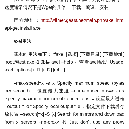
速度通常情况下是Wget的几倍。 下载、编译、安装
官方地址：
http://wilmer.gaast.net/main.php/axel.html
apt-get install axel
axel用法
基本的用法如下： #axel [选项] [下载目录] [下载地址]
[root@test axel-1.0b]# axel –help ←查看axel帮助 Usage:
axel [options] url1 [url2] [url…]
–max-speed=x -s x Specify maximum speed (bytes
per second) ←设置最大速度 –num-connections=x -n x
Specify maximum number of connections ←设置最大进程
–output=f -o f Specify local output file ←指定文件下载后存
放位置 –search[=x] -S [x] Search for mirrors and download
from x servers –no-proxy -N Just don’t use any proxy