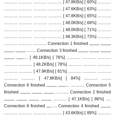
………. ………. ………. ………. [ 47.8KB/s] [ 60%] ……….
………. ………. ………. ………. [ 47.6KB/s] [ 63%] ……….
………. ………. ………. ………. [ 47.8KB/s] [ 65%] ……….
………. ………. ………. ………. [ 48.0KB/s] [ 68%] ……….
………. ………. ………. ………. [ 48.0KB/s] [ 71%] ……….
………. ………. ………. ………. [ 48.3KB/s] [ 73%] ……….
………. ………. ………. Connection 1 finished ,,,,,,,,,, ,,,,,,,,,,
,,,,,,,,,, ,,,,,,,,,, ……. Connection 3 finished ,,,,,,,,,, ,,,,,,,,,, ,,,,,,,,,,
,,,,,,,,,, ,,,,,,,… [ 48.1KB/s] [ 76%] ………. ………. ……….
………. ………. [ 48.2KB/s] [ 78%] ………. ………. ……….
………. ………. [ 47.9KB/s] [ 81%] ………. ………. ……….
………. ………. [ 47.8KB/s] [ 84%] ………. …….
Connection 6 finished ,,,,,,,,,, ,,,,,,,… ………. Connection 5
finished ,,,,,,,,,, ,,,,,,,,,, ,,,,,,,,,, ………. Connection 2 finished
,,,,,,,,,, ,,,,,,,,,, ,,,,,,,,,, ,,,,,,,,,, ………. [ 47.1KB/s] [ 86%] ….
Connection 8 finished ,,,,….. Connection 4 finished ,,,,,,,,,.
………. ………. ………. ………. [ 43.6KB/s] [ 89%] ……….