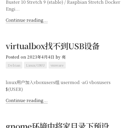
Buster 10 Stretch 9 (stable) / Raspbian Stretch Docker
Engi...
Continue reading...
virtualbox找不到USB设备
Posted on 2023年4月4日
by
亮
Debian
Linux/GNU
vmware
linux用户加入vboxusers组 usermod -aG vboxusers
$(USER)
Continue reading...
gnome环境中将家目录下预设