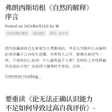
弗朗西斯培根《自然的解释》
序言
Posted on 2026年6月13日
by
亮
好玩有趣的事物
我的想法
推荐一本好书
因为我确信自己生来是为人类服务的，并且认为照料公众福利
的举动属于公共权力范围，对所有人公开，就像水和空气一
样。于是我扪心自问：什么最有益于人类？怎样的工作性质最
符合我的天性？当我四下搜寻时才发现，任何...
Skip
Continue reading...
to
content
要重读《论无法正确认识能力
不足如何导致过高自我评价》-