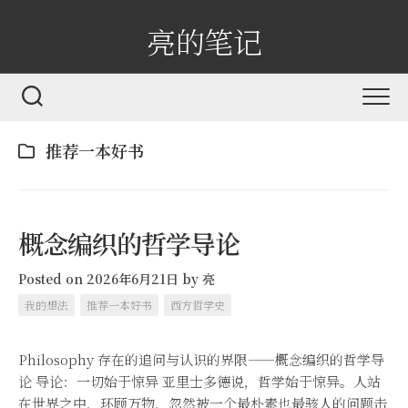
亮的笔记
推荐一本好书
概念编织的哲学导论
Posted on 2026年6月21日
by
亮
我的想法
推荐一本好书
西方哲学史
Philosophy 存在的追问与认识的界限——概念编织的哲学导
论 导论：一切始于惊异 亚里士多德说，哲学始于惊异。人站
在世界之中，环顾万物，忽然被一个最朴素也最骇人的问题击